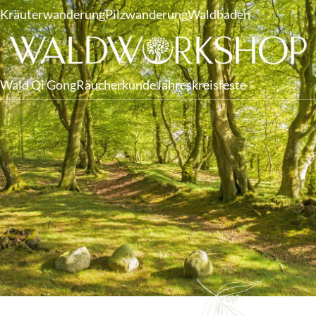
Kräuterwanderung
Pilzwanderung
Waldbaden
Wald Qi Gong
Räucherkunde
Jahreskreisfeste